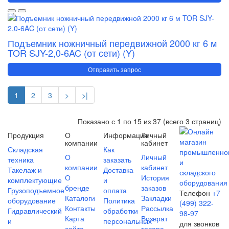
Подъемник ножничный передвижной 2000 кг 6 м
TOR SJY-2,0-6AC (от сети) (Y)
Отправить запрос
1
2
3
>
>|
Показано с 1 по 15 из 37 (всего 3 страниц)
Продукция
О
Информация
Личный
компании
кабинет
Складская
Как
О
Личный
техника
заказать
компании
кабинет
Такелаж и
Доставка
О
История
комплектующие
и
бренде
заказов
Грузоподъемное
оплата
Телефон
+7
Каталоги
Закладки
оборудование
Политика
(499) 322-
Контакты
Рассылка
Гидравлический
обработки
98-97
Карта
Возврат
и
персональных
для звонков
сайта
товара