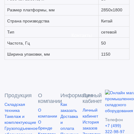
Размер платформы, мм
2850х1800
Страна производства
Китай
Тип
сетевой
Контакты
Частота, Гц
50
Ширина упаковки, мм
1150
Продукция
О
Информация
Личный
компании
кабинет
Складская
Как
О
Личный
техника
заказать
компании
кабинет
Такелаж и
Доставка
Телефон
О
История
комплектующие
и
+7 (499)
бренде
заказов
Грузоподъемное
оплата
322-98-97