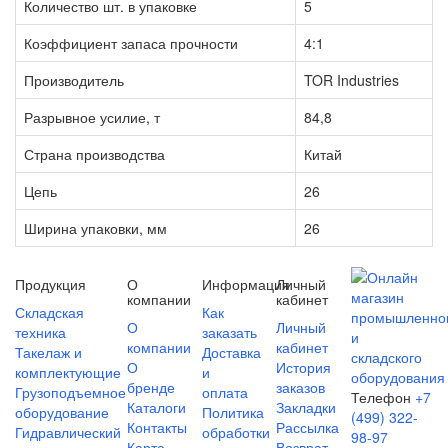
Количество шт. в упаковке
5
Коэффициент запаса прочности
4:1
Производитель
TOR Industries
Разрывное усилие, т
84,8
Страна производства
Китай
Цепь
26
Ширина упаковки, мм
26
Продукция
О
Информация
Личный
компании
кабинет
Складская
Как
О
Личный
техника
заказать
компании
кабинет
Такелаж и
Доставка
О
История
комплектующие
и
бренде
заказов
Грузоподъемное
оплата
Телефон
+7
Каталоги
Закладки
оборудование
Политика
(499) 322-
Контакты
Рассылка
Гидравлический
обработки
98-97
Карта
Возврат