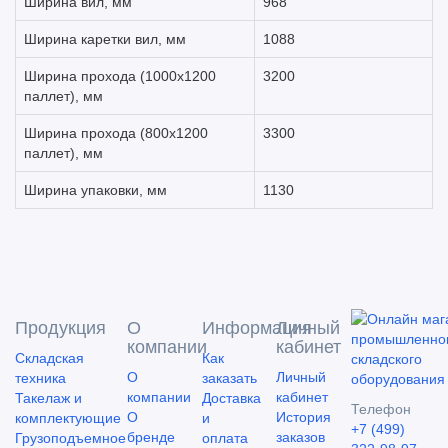
Ширина вил, мм
968
Ширина каретки вил, мм
1088
Ширина прохода (1000х1200
3200
паллет), мм
Ширина прохода (800х1200
3300
паллет), мм
Ширина упаковки, мм
1130
Продукция
О
Информация
Личный
компании
кабинет
Складская
Как
О
Личный
техника
заказать
компании
кабинет
Такелаж и
Доставка
Телефон
О
История
комплектующие
и
+7 (499)
бренде
заказов
Грузоподъемное
оплата