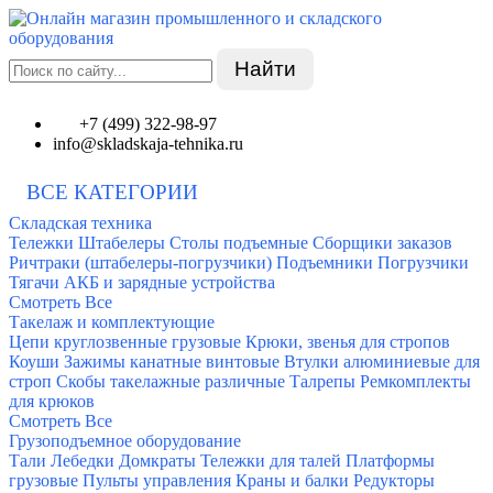
Найти
+7 (499) 322-98-97
info@skladskaja-tehnika.ru
ВСЕ КАТЕГОРИИ
Складская техника
Тележки
Штабелеры
Столы подъемные
Сборщики заказов
Ричтраки (штабелеры-погрузчики)
Подъемники
Погрузчики
Тягачи
АКБ и зарядные устройства
Смотреть Все
Такелаж и комплектующие
Цепи круглозвенные грузовые
Крюки, звенья для стропов
Коуши
Зажимы канатные винтовые
Втулки алюминиевые для
строп
Скобы такелажные различные
Талрепы
Ремкомплекты
для крюков
Смотреть Все
Грузоподъемное оборудование
Тали
Лебедки
Домкраты
Тележки для талей
Платформы
грузовые
Пульты управления
Краны и балки
Редукторы