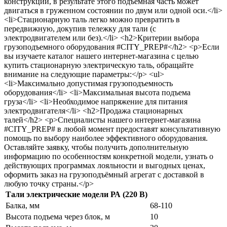
конструкции, в результате этого подъемная часть может
двигаться в груженном состоянии по двум или одной оси.</li>
<li>Стационарную таль легко можно превратить в
передвижную, докупив тележку для тали (с
электродвигателем или без).</li> <h2>Критерии выбора
грузоподъемного оборудования #CITY_PREP#</h2> <p>Если
вы изучаете каталог нашего интернет-магазина с целью
купить стационарную электрическую таль, обращайте
внимание на следующие параметры:</p> <ul>
<li>Максимально допустимая грузоподъемность
оборудования</li> <li>Максимальная высота подъема
груза</li> <li>Необходимое напряжение для питания
электродвигателя</li> <h2>Продажа стационарных
талей</h2> <p>Специалисты нашего интернет-магазина
#CITY_PREP# в любой момент предоставят консультативную
помощь по выбору наиболее эффективного оборудования.
Оставляйте заявку, чтобы получить дополнительную
информацию по особенностям конкретной модели, узнать о
действующих программах лояльности и выгодных ценах,
оформить заказ на грузоподъёмный агрегат с доставкой в
любую точку страны.</p>
Тали электрические модели РА (220 В)
Балка, мм
68-110
Высота подъема через блок, м
10