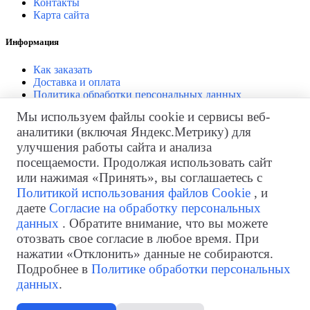
Контакты
Карта сайта
Информация
Как заказать
Доставка и оплата
Политика обработки персональных данных
Согласие на обработку персональных данных
Мы используем файлы cookie и сервисы веб-
аналитики (включая Яндекс.Метрику) для
Личный кабинет
улучшения работы сайта и анализа
Личный кабинет
посещаемости. Продолжая использовать сайт
История заказов
или нажимая «Принять», вы соглашаетесь с
Закладки
Политикой использования файлов Cookie
, и
Рассылка
даете
Согласие на обработку персональных
Возврат товара
данных
. Обратите внимание, что вы можете
отозвать свое согласие в любое время. При
нажатии «Отклонить» данные не собираются.
Телефон
+7 (499) 322-98-97
Подробнее в
Политике обработки персональных
для звонков из Казахстана:
+7 (717) 269-69-54
данных
.
Электронная почта
info@skladskaja-tehnika.ru
Время работы
Пн.—Пт. 09:00—18:00 (МСК)