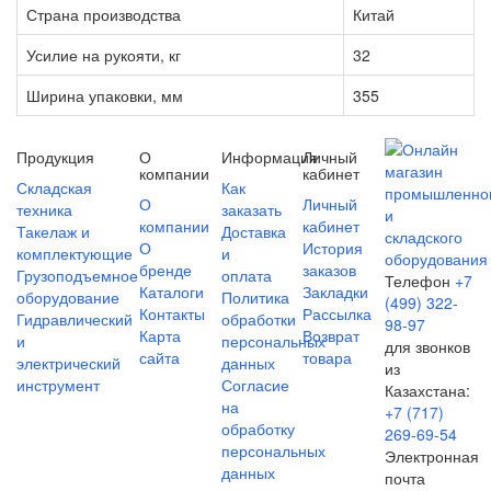
Страна производства
Китай
Усилие на рукояти, кг
32
Ширина упаковки, мм
355
Продукция
О
Информация
Личный
компании
кабинет
Складская
Как
О
Личный
техника
заказать
компании
кабинет
Такелаж и
Доставка
О
История
комплектующие
и
бренде
заказов
Грузоподъемное
оплата
Телефон
+7
Каталоги
Закладки
оборудование
Политика
(499) 322-
Контакты
Рассылка
Гидравлический
обработки
98-97
Карта
Возврат
и
персональных
для звонков
сайта
товара
электрический
данных
из
инструмент
Согласие
Казахстана:
на
+7 (717)
обработку
269-69-54
персональных
Электронная
данных
почта