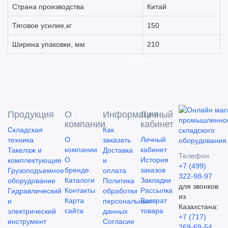
Страна производства
Китай
Тяговое усилие,кг
150
Ширина упаковки, мм
210
Контакты
Продукция
О
Информация
Личный
компании
кабинет
Складская
Как
О
Личный
техника
заказать
компании
кабинет
Такелаж и
Доставка
Телефон
О
История
комплектующие
и
+7 (499)
бренде
заказов
Грузоподъемное
оплата
322-98-97
Каталоги
Закладки
оборудование
Политика
для звонков
Контакты
Рассылка
Гидравлический
обработки
из
Карта
Возврат
и
персональных
Казахстана:
сайта
товара
электрический
данных
+7 (717)
инструмент
Согласие
269-69-54