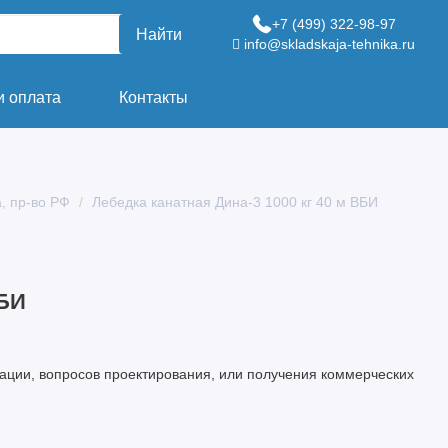
+7 (499) 322-98-97
Найти
info@skladskaja-tehnika.ru
и оплата
Контакты
, пр-во РФ
Лебедка канатная Дина-3 1000 кг 40 м ВБИ
ВБИ
ации, вопросов проектирования, или получения коммерческих