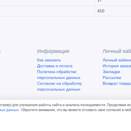
17
410
и
Информация
Личный каб
Как заказать
Личный кабин
Доставка и оплата
История заказ
Политика обработки
Закладки
персональных данных
Рассылка
Согласие на обработку
Возврат товар
персональных данных
етрику) для улучшения работы сайта и анализа посещаемости. Продолжая ис
ных данных
. Обратите внимание, что вы можете отозвать свое согласие в л
ладского оборудования © 2026. Все права защищены