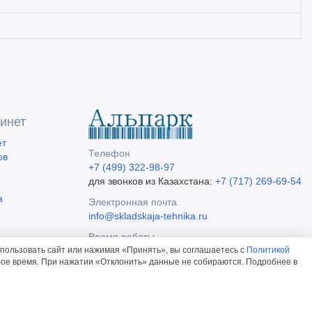
инет
ет
Телефон
ов
+7 (499) 322-98-97
для звонков из Казахстана:
+7 (717) 269-69-54
а
Электронная почта
info@skladskaja-tehnika.ru
Время работы
пользовать сайт или нажимая «Принять», вы соглашаетесь с
Политикой
Пн.—Пт. 09:00—18:00 (МСК)
юбое время. При нажатии «Отклонить» данные не собираются. Подробнее в
Изменить настройки cookie