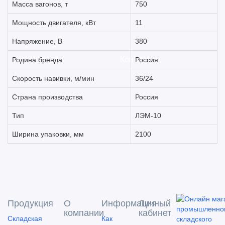
Масса вагонов, т
750
Мощность двигателя, кВт
11
Напряжение, В
380
Контакты
Родина бренда
Россия
Скорость навивки, м/мин
36/24
Страна производства
Россия
Тип
ЛЭМ-10
Ширина упаковки, мм
2100
Продукция
О
Информация
Личный
компании
кабинет
Складская
Как