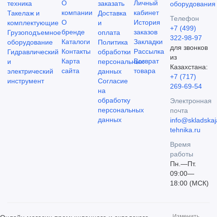
О
Личный
техника
заказать
компании
кабинет
Такелаж и
Доставка
Телефон
О
История
комплектующие
и
+7 (499)
бренде
заказов
Грузоподъемное
оплата
322-98-97
Каталоги
Закладки
оборудование
Политика
для звонков
Контакты
Рассылка
Гидравлический
обработки
из
Карта
Возврат
и
персональных
Казахстана:
сайта
товара
электрический
данных
+7 (717)
инструмент
Согласие
269-69-54
на
обработку
Электронная
персональных
почта
данных
info@skladskaj
tehnika.ru
Время
работы
Пн.—Пт.
09:00—
18:00 (МСК)
Изменить