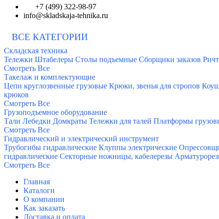
+7 (499) 322-98-97
info@skladskaja-tehnika.ru
ВСЕ КАТЕГОРИИ
Складская техника
Тележки
Штабелеры
Столы подъемные
Сборщики заказов
Ричт
Смотреть Все
Такелаж и комплектующие
Цепи круглозвенные грузовые
Крюки, звенья для стропов
Коу
крюков
Смотреть Все
Грузоподъемное оборудование
Тали
Лебедки
Домкраты
Тележки для талей
Платформы грузов
Смотреть Все
Гидравлический и электрический инструмент
Трубогибы гидравлические
Клуппы электрические
Опрессовщи
гидравлические
Секторные ножницы, кабелерезы
Арматурорез
Смотреть Все
Главная
Каталоги
О компании
Как заказать
Доставка и оплата