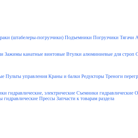
раки (штабелеры-погрузчики)
Подъемники
Погрузчики
Тягачи
А
ши
Зажимы канатные винтовые
Втулки алюминиевые для строп
С
ые
Пульты управления
Краны и балки
Редукторы
Треноги перег
ки гидравлические, электрические
Съемники гидравлические
О
ы гидравлические
Прессы
Запчасти к товарам раздела