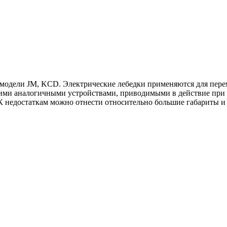
одели JM, KCD. Электрические лебедки применяются для перемещ
ми аналогичными устройствами, приводимыми в действие при 
 К недостаткам можно отнести относительно большие габариты и 