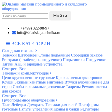
Найти
+7 (499) 322-98-97
info@skladskaja-tehnika.ru
ВСЕ КАТЕГОРИИ
Складская техника
Тележки
Штабелеры
Столы подъемные
Сборщики заказов
Ричтраки (штабелеры-погрузчики)
Подъемники
Погрузчики
Тягачи
АКБ и зарядные устройства
Смотреть Все
Такелаж и комплектующие
Цепи круглозвенные грузовые
Крюки, звенья для стропов
Коуши
Зажимы канатные винтовые
Втулки алюминиевые для
строп
Скобы такелажные различные
Талрепы
Ремкомплекты
для крюков
Смотреть Все
Грузоподъемное оборудование
Тали
Лебедки
Домкраты
Тележки для талей
Платформы
грузовые
Пульты управления
Краны и балки
Редукторы