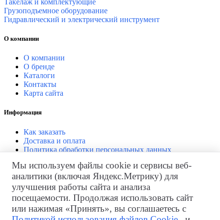
Такелаж и комплектующие
Грузоподъемное оборудование
Гидравлический и электрический инструмент
О компании
О компании
О бренде
Каталоги
Контакты
Карта сайта
Информация
Как заказать
Доставка и оплата
Политика обработки персональных данных
Согласие на обработку персональных данных
Мы используем файлы cookie и сервисы веб-
аналитики (включая Яндекс.Метрику) для
Личный кабинет
улучшения работы сайта и анализа
Личный кабинет
посещаемости. Продолжая использовать сайт
История заказов
или нажимая «Принять», вы соглашаетесь с
Закладки
Политикой использования файлов Cookie
, и