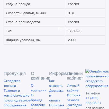
Родина бренда
Россия
Скорость навивки, м/мин
0.31
Страна производства
Россия
Контакты
Тип
ТЛ-7А-1
Ширина упаковки, мм
2000
Продукция
О
Информация
Личный
компании
кабинет
Складская
Как
О
Личный
техника
заказать
компании
кабинет
Такелаж и
Доставка
Телефон
О
История
комплектующие
и
+7 (499)
бренде
заказов
Грузоподъемное
оплата
322-98-97
Каталоги
Закладки
оборудование
Политика
для звонков