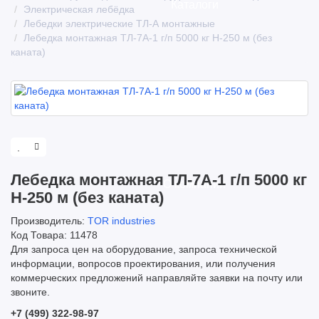
Каталоги
Электрическая лебёдка
Лебедки электрические ТЛ-А монтажные
Лебедка монтажная ТЛ-7А-1 г/п 5000 кг Н-250 м (без
каната)
Лебедка монтажная ТЛ-7А-1 г/п 5000 кг
О компании
Н-250 м (без каната)
Производитель:
TOR industries
Код Товара: 11478
Для запроса цен на оборудование, запроса технической
информации, вопросов проектирования, или получения
коммерческих предложений направляйте заявки на почту или
звоните.
+7 (499) 322-98-97