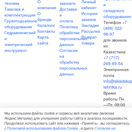
О
Личный
техника
заказать
компании
кабинет
Такелаж и
Доставка
О
История
комплектующие
и
бренде
заказов
Грузоподъемное
оплата
Телефон
+7
Каталоги
Закладки
оборудование
Политика
(499) 322-
Контакты
Рассылка
Гидравлический
обработки
98-97
Карта
Возврат
и
персональных
для звонков
сайта
товара
электрический
данных
из
инструмент
Согласие
Казахстана:
на
+7 (717)
обработку
269-69-54
персональных
Электронная
данных
почта
info@skladskaj
tehnika.ru
Время
работы
Пн.
—Пт. 09:00
—18:00
Мы используем файлы cookie и сервисы веб-аналитики (включая
(МСК)
Яндекс.Метрику) для улучшения работы сайта и анализа посещаемости.
Продолжая использовать сайт или нажимая «Принять», вы соглашаетесь
с
Политикой использования файлов Cookie
, и даете
Согласие на