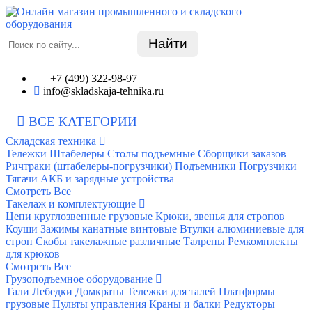
Найти
+7 (499) 322-98-97
info@skladskaja-tehnika.ru
ВСЕ КАТЕГОРИИ
Складская техника
Тележки
Штабелеры
Столы подъемные
Сборщики заказов
Ричтраки (штабелеры-погрузчики)
Подъемники
Погрузчики
Тягачи
АКБ и зарядные устройства
Смотреть Все
Такелаж и комплектующие
Цепи круглозвенные грузовые
Крюки, звенья для стропов
Коуши
Зажимы канатные винтовые
Втулки алюминиевые для
строп
Скобы такелажные различные
Талрепы
Ремкомплекты
для крюков
Смотреть Все
Грузоподъемное оборудование
Тали
Лебедки
Домкраты
Тележки для талей
Платформы
грузовые
Пульты управления
Краны и балки
Редукторы