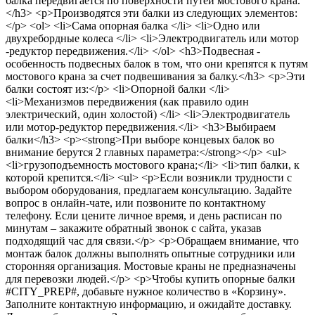
балка передвигается по поверхности путей мостового крана.
</h3> <p>Производятся эти балки из следующих элементов:
</p> <ol> <li>Сама опорная балка </li> <li>Одно или
двухребордные колеса </li> <li>Электродвигатель или мотор
-редуктор передвижения.</li> </ol> <h3>Подвесная -
особенность подвесных балок в том, что они крепятся к путям
мостового крана за счет подвешивания за балку.</h3> <p>Эти
балки состоят из:</p> <li>Опорной балки </li>
<li>Механизмов передвижения (как правило один
электрический, один холостой) </li> <li>Электродвигатель
или мотор-редуктор передвижения.</li> <h3>Выбираем
балки</h3> <p><strong>При выборе концевых балок во
внимание берутся 2 главных параметра:</strong></p> <ul>
<li>грузоподъемность мостового крана;</li> <li>тип балки, к
которой крепится.</li> <ul> <p>Если возникли трудности с
выбором оборудования, предлагаем консультацию. Задайте
вопрос в онлайн-чате, или позвоните по контактному
телефону. Если цените личное время, и день расписан по
минутам – закажите обратный звонок с сайта, указав
подходящий час для связи.</p> <p>Обращаем внимание, что
монтаж балок должны выполнять опытные сотрудники или
сторонняя организация. Мостовые краны не предназначены
для перевозки людей.</p> <p>Чтобы купить опорные балки
#CITY_PREP#, добавьте нужное количество в «Корзину».
Заполните контактную информацию, и ожидайте доставку.