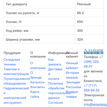
Тип домкрата
Реечный
Усилие на рукояти, кг
66.2
Усилие, Н
650
Ход рейки, мм
300
Ширина упаковки, мм
324
Продукция
О
Информация
Личный
компании
кабинет
Телефон
+7
Складская
Как
(499) 322-
О
Личный
техника
заказать
98-97
компании
кабинет
Такелаж и
Доставка
для звонков
О
История
комплектующие
и
из
бренде
заказов
Грузоподъемное
оплата
Казахстана:
Каталоги
Закладки
оборудование
Политика
+7 (717)
Контакты
Рассылка
Гидравлический
обработки
269-69-54
Карта
Возврат
и
персональных
Электронная
сайта
товара
электрический
данных
почта
инструмент
Согласие
info@skladskaj