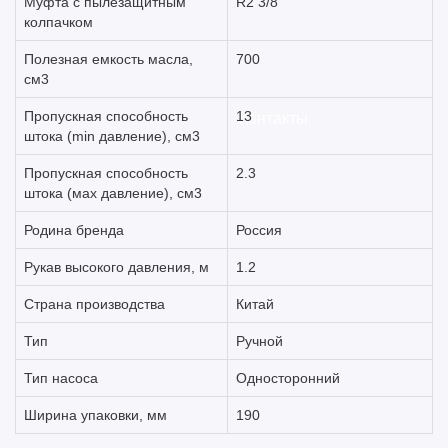
Муфта с пылезащитным
R2 3/8
колпачком
Полезная емкость масла,
700
см3
Пропускная способность
13
Контакты
штока (min давление), см3
Пропускная способность
2.3
штока (мах давление), см3
Родина бренда
Россия
Рукав высокого давления, м
1.2
Страна производства
Китай
Тип
Ручной
Тип насоса
Односторонний
Ширина упаковки, мм
190