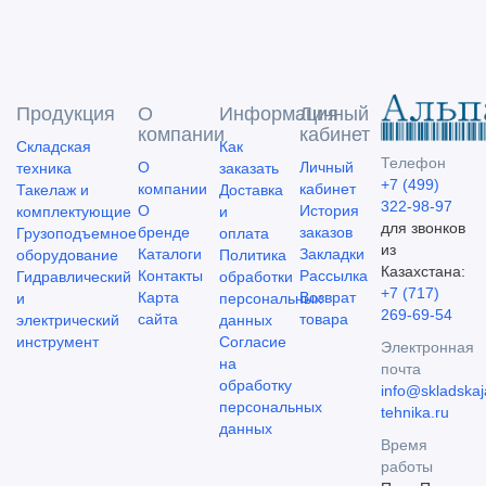
Продукция
О
Информация
Личный
компании
кабинет
Складская
Как
Телефон
О
Личный
техника
заказать
+7 (499)
компании
кабинет
Такелаж и
Доставка
322-98-97
О
История
комплектующие
и
для звонков
бренде
заказов
Грузоподъемное
оплата
из
Каталоги
Закладки
оборудование
Политика
Казахстана:
Контакты
Рассылка
Гидравлический
обработки
+7 (717)
Карта
Возврат
и
персональных
269-69-54
сайта
товара
электрический
данных
инструмент
Согласие
Электронная
на
почта
обработку
info@skladskaj
персональных
tehnika.ru
данных
Время
работы