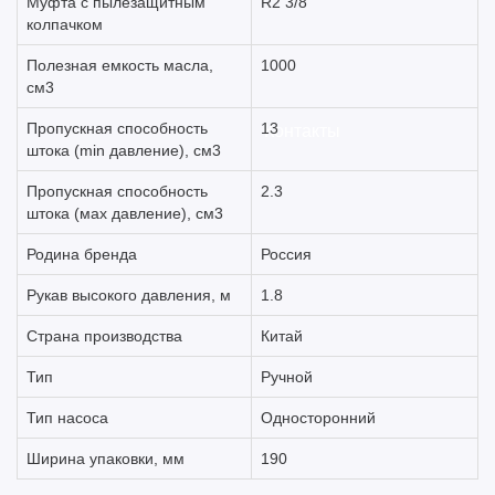
Муфта с пылезащитным
R2 3/8
колпачком
Полезная емкость масла,
1000
см3
Пропускная способность
13
Контакты
штока (min давление), см3
Пропускная способность
2.3
штока (мах давление), см3
Родина бренда
Россия
Рукав высокого давления, м
1.8
Страна производства
Китай
Тип
Ручной
Тип насоса
Односторонний
Ширина упаковки, мм
190