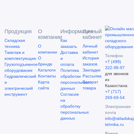
Продукция
О
Информация
Личный
компании
кабинет
Складская
Как
О
Личный
техника
заказать
компании
кабинет
Такелаж и
Доставка
Телефон
О
История
комплектующие
и
+7 (499)
бренде
заказов
Грузоподъемное
оплата
322-98-97
Каталоги
Закладки
оборудование
Политика
для звонков
Контакты
Рассылка
Гидравлический
обработки
из
Карта
Возврат
и
персональных
Казахстана:
сайта
товара
электрический
данных
+7 (717)
инструмент
Согласие
269-69-54
на
обработку
Электронная
персональных
почта
данных
info@skladskaj
tehnika.ru
Время