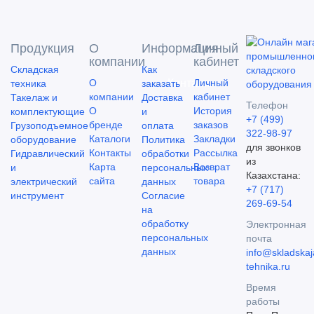
Продукция
О
Информация
Личный
компании
кабинет
Складская
Как
О
Контакты
Личный
техника
заказать
компании
кабинет
Такелаж и
Доставка
Телефон
О
История
комплектующие
и
+7 (499)
бренде
заказов
Грузоподъемное
оплата
322-98-97
Каталоги
Закладки
оборудование
Политика
для звонков
Контакты
Рассылка
Гидравлический
обработки
из
Карта
Возврат
и
персональных
Казахстана:
сайта
товара
электрический
данных
+7 (717)
инструмент
Согласие
269-69-54
на
обработку
Электронная
персональных
почта
данных
info@skladskaj
tehnika.ru
Время
работы