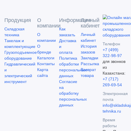
Продукция
О
Информация
Личный
компании
кабинет
Складская
Как
О
Контакты
Личный
техника
заказать
компании
кабинет
Такелаж и
Доставка
Телефон
О
История
комплектующие
и
+7 (499)
бренде
заказов
Грузоподъемное
оплата
322-98-97
Каталоги
Закладки
оборудование
Политика
для звонков
Контакты
Рассылка
Гидравлический
обработки
из
Карта
Возврат
и
персональных
Казахстана:
сайта
товара
электрический
данных
+7 (717)
инструмент
Согласие
269-69-54
на
обработку
Электронная
персональных
почта
данных
info@skladskaj
tehnika.ru
Время
работы