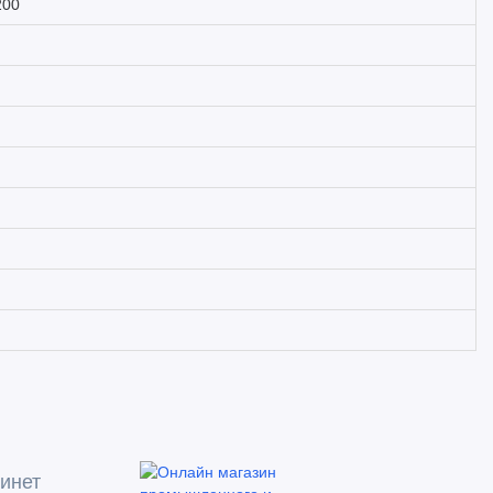
200
инет