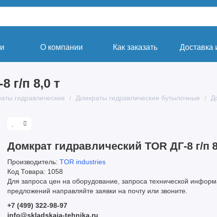
ги
О компании
Как заказать
Доставка 
 г/п 8,0 т
аты гидравлические
Домкраты гидравлические бутылочные
Д
Домкрат гидравлический TOR ДГ-8 г/п 8
Производитель:
TOR industries
Код Товара: 1058
Для запроса цен на оборудование, запроса технической информ
предложений направляйте заявки на почту или звоните.
+7 (499) 322-98-97
info@skladskaja-tehnika.ru