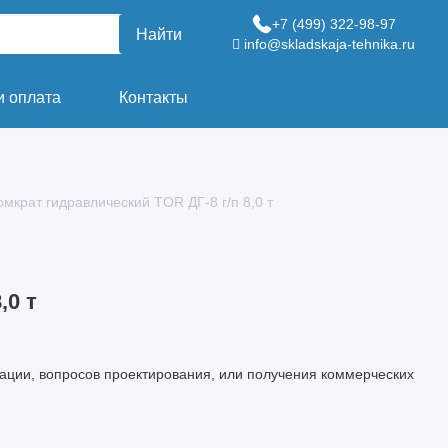
+7 (499) 322-98-97
Найти
info@skladskaja-tehnika.ru
и оплата
Контакты
омкрат гидравлический TOR ДГ-8 г/п 8,0 т
,0 т
ации, вопросов проектирования, или получения коммерческих