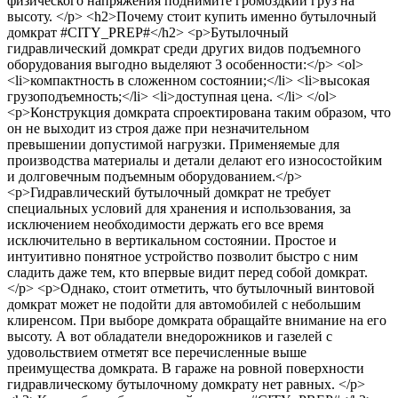
физического напряжения поднимите громоздкий груз на
высоту. </p> <h2>Почему стоит купить именно бутылочный
домкрат #CITY_PREP#</h2> <p>Бутылочный
гидравлический домкрат среди других видов подъемного
оборудования выгодно выделяют 3 особенности:</p> <ol>
<li>компактность в сложенном состоянии;</li> <li>высокая
грузоподъемность;</li> <li>доступная цена. </li> </ol>
<p>Конструкция домкрата спроектирована таким образом, что
он не выходит из строя даже при незначительном
превышении допустимой нагрузки. Применяемые для
производства материалы и детали делают его износостойким
и долговечным подъемным оборудованием.</p>
<p>Гидравлический бутылочный домкрат не требует
специальных условий для хранения и использования, за
исключением необходимости держать его все время
исключительно в вертикальном состоянии. Простое и
интуитивно понятное устройство позволит быстро с ним
сладить даже тем, кто впервые видит перед собой домкрат.
</p> <p>Однако, стоит отметить, что бутылочный винтовой
домкрат может не подойти для автомобилей с небольшим
клиренсом. При выборе домкрата обращайте внимание на его
высоту. А вот обладатели внедорожников и газелей с
удовольствием отметят все перечисленные выше
преимущества домкрата. В гараже на ровной поверхности
гидравлическому бутылочному домкрату нет равных. </p>