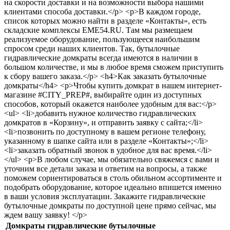
на скорости доставки и на возможности выбора нашими
клиентами способа доставки.</p> <p>В каждом городе,
список которых можно найти в разделе «Контакты», есть
складские комплексы EME54.RU. Там мы размещаем
реализуемое оборудование, пользующееся наибольшим
спросом среди наших клиентов. Так, бутылочные
гидравлические домкраты всегда имеются в наличии в
большом количестве, и мы в любое время сможем приступить
к сбору вашего заказа.</p> <h4>Как заказать бутылочные
домкраты</h4> <p>Чтобы купить домкрат в нашем интернет-
магазине #CITY_PREP#, выбирайте один из доступных
способов, который окажется наиболее удобным для вас:</p>
<ul> <li>добавить нужное количество гидравлических
домкратов в «Корзину», и отправить заявку с сайта;</li>
<li>позвонить по доступному в вашем регионе телефону,
указанному в шапке сайта или в разделе «Контакты»;</li>
<li>заказать обратный звонок в удобное для вас время.</li>
</ul> <p>В любом случае, мы обязательно свяжемся с вами и
уточним все детали заказа и ответим на вопросы, а также
поможем сориентироваться в столь обильном ассортименте и
подобрать оборудование, которое идеально впишется именно
в ваши условия эксплуатации. Закажите гидравлические
бутылочные домкраты по доступной цене прямо сейчас, мы
ждем вашу заявку! </p>
Домкраты гидравлические бутылочные