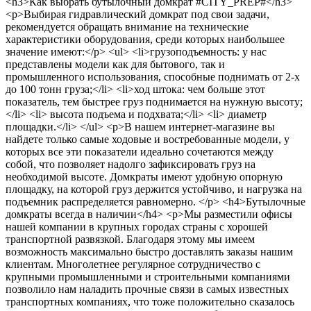
<h3>Как выбрать бутылочный домкрат #CITY_PREP#</h3>
<p>Выбирая гидравлический домкрат под свои задачи,
рекомендуется обращать внимание на технические
характеристики оборудования, среди которых наибольшее
значение имеют:</p> <ul> <li>грузоподъемность: у нас
представлены модели как для бытового, так и
промышленного использования, способные поднимать от 2-х
до 100 тонн груза;</li> <li>ход штока: чем больше этот
показатель, тем быстрее груз поднимается на нужную высоту;
</li> <li> высота подъема и подхвата;</li> <li> диаметр
площадки.</li> </ul> <p>В нашем интернет-магазине вы
найдете только самые ходовые и востребованные модели, у
которых все эти показатели идеально сочетаются между
собой, что позволяет надолго зафиксировать груз на
необходимой высоте. Домкраты имеют удобную опорную
площадку, на которой груз держится устойчиво, и нагрузка на
подъемник распределяется равномерно. </p> <h4>Бутылочные
домкраты всегда в наличии</h4> <p>Мы разместили офисы
нашей компании в крупных городах страны с хорошей
транспортной развязкой. Благодаря этому мы имеем
возможность максимально быстро доставлять заказы нашим
клиентам. Многолетнее регулярное сотрудничество с
крупными промышленными и строительными компаниями
позволило нам наладить прочные связи в самых известных
транспортных компаниях, что тоже положительно сказалось