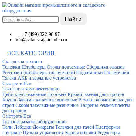
Найти
+7 (499) 322-98-97
info@skladskaja-tehnika.ru
ВСЕ КАТЕГОРИИ
Складская техника
Тележки
Штабелеры
Столы подъемные
Сборщики заказов
Ричтраки (штабелеры-погрузчики)
Подъемники
Погрузчики
Тягачи
АКБ и зарядные устройства
Смотреть Все
Такелаж и комплектующие
Цепи круглозвенные грузовые
Крюки, звенья для стропов
Коуши
Зажимы канатные винтовые
Втулки алюминиевые для
строп
Скобы такелажные различные
Талрепы
Ремкомплекты
для крюков
Смотреть Все
Грузоподъемное оборудование
Тали
Лебедки
Домкраты
Тележки для талей
Платформы
грузовые
Пульты управления
Краны и балки
Редукторы