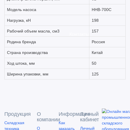
Модель насоса
HHB-700C
Нагрузка, кН
198
Рабочий объем масла, см3
157
Контакты
Родина бренда
Россия
Страна производства
Китай
Ход штока, мм
50
Ширина упаковки, мм
125
Продукция
О
Информация
Личный
компании
кабинет
Складская
Как
О
Личный
техника
заказать