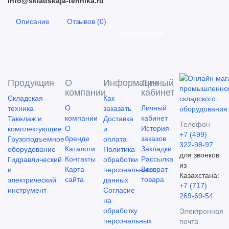
info@skladskaja-tehnika.ru
Описание
Отзывов (0)
Как заказать
Продукция
О
Информация
Личный
компании
кабинет
Складская
Как
О
Личный
техника
заказать
компании
кабинет
Такелаж и
Доставка
Телефон
О
История
комплектующие
и
+7 (499)
бренде
заказов
Грузоподъемное
оплата
322-98-97
Каталоги
Закладки
оборудование
Политика
для звонков
Контакты
Рассылка
Гидравлический
обработки
Доставка и оплата
из
Карта
Возврат
и
персональных
Казахстана:
сайта
товара
электрический
данных
+7 (717)
инструмент
Согласие
269-69-54
на
обработку
Электронная
персональных
почта