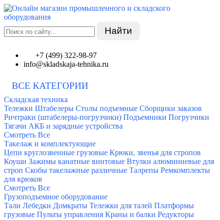
Найти
+7 (499) 322-98-97
info@skladskaja-tehnika.ru
ВСЕ КАТЕГОРИИ
Складская техника
Тележки
Штабелеры
Столы подъемные
Сборщики заказов
Ричтраки (штабелеры-погрузчики)
Подъемники
Погрузчики
Тягачи
АКБ и зарядные устройства
Смотреть Все
Такелаж и комплектующие
Цепи круглозвенные грузовые
Крюки, звенья для стропов
Коуши
Зажимы канатные винтовые
Втулки алюминиевые для
строп
Скобы такелажные различные
Талрепы
Ремкомплекты
для крюков
Смотреть Все
Грузоподъемное оборудование
Тали
Лебедки
Домкраты
Тележки для талей
Платформы
грузовые
Пульты управления
Краны и балки
Редукторы