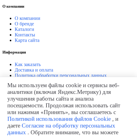
О компании
О компании
О бренде
Каталоги
Контакты
Карта сайта
Информация
Как заказать
Доставка и оплата
Политика обработки персональных данных
Согласие на обработку персональных данных
Мы используем файлы cookie и сервисы веб-
аналитики (включая Яндекс.Метрику) для
Личный кабинет
улучшения работы сайта и анализа
Личный кабинет
посещаемости. Продолжая использовать сайт
История заказов
или нажимая «Принять», вы соглашаетесь с
Закладки
Политикой использования файлов Cookie
, и
Рассылка
даете
Согласие на обработку персональных
Возврат товара
данных
. Обратите внимание, что вы можете