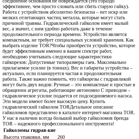
соединение основания не повреждается (это гораздо
эффективнее, чем просто сломать или сбить старую гайку).
Работа с устройством абсолютно безопасна – нет искр или
мелких отлетающих частиц металла, которые могут стать
причиной травмы. Гидравлический гайколом имеет малый
вес, а значит, с ним удобно работать даже в течение
продолжительного периода времени. Устройство является
компактным, не требует специальных условий хранения. Как
выбрать изделие TOR?Чтобы приобрести устройство, которое
будет эффективным именно в вашем спектре работ,
необходимо учитывать следующие характеристики
гайкорезов: Допустимые типоразмеры гаек. Максимально
прилагаемое усилие (в тоннах). Вес и габариты устройства –
актуально, если планируется частая и продолжительная
работа. Также важно помнить, что гайкорезы с гидравликой
могут быть двух видов: Ручные – это компактные и простые в
обращении агрегаты, работающие автономно С приводом –
гидравлическое усилие подается от подсоединяемого насоса.
Эти модели имеют более высокую цену. Купить
гидравлический гайколом TORДетальное описание
гайколомов представлено в каталоге интернет-магазина TOR.
У нас в наличии всегда большой выбор гайколомов бренда
TOR – надежного профессионального инструмента!
Гайколомы гидрав-кие
Высота упаковки, мм
260