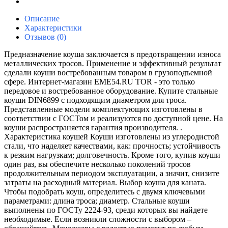
Описание
Характеристики
Отзывов (0)
Предназначение коуша заключается в предотвращении износа
металлических тросов. Применение и эффективный результат
сделали коуши востребованным товаром в грузоподъемной
сфере. Интернет-магазин EME54.RU TOR - это только
передовое и востребованное оборудование. Купите стальные
коуши DIN6899 с подходящим диаметром для троса.
Представленные модели комплектующих изготовлены в
соответствии с ГОСТом и реализуются по доступной цене. На
коуши распространяется гарантия производителя. .
Характеристика коушей Коуши изготовлены из углеродистой
стали, что наделяет качествами, как: прочность; устойчивость
к резким нагрузкам; долговечность. Кроме того, купив коуши
один раз, вы обеспечите несколько поколений тросов
продолжительным периодом эксплуатации, а значит, снизите
затраты на расходный материал. Выбор коуша для каната.
Чтобы подобрать коуш, определитесь с двумя ключевыми
параметрами: длина троса; диаметр. Стальные коуши
выполнены по ГОСТу 2224-93, среди которых вы найдете
необходимые. Если возникли сложности с выбором –