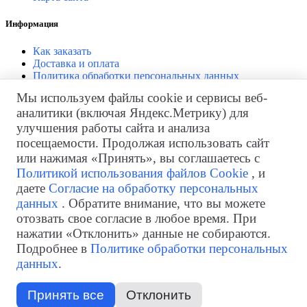
Информация
Как заказать
Доставка и оплата
Политика обработки персональных данных
Согласие на обработку персональных данных
Мы используем файлы cookie и сервисы веб-
аналитики (включая Яндекс.Метрику) для
Личный кабинет
улучшения работы сайта и анализа
Личный кабинет
посещаемости. Продолжая использовать сайт
История заказов
или нажимая «Принять», вы соглашаетесь с
Закладки
Политикой использования файлов Cookie
, и
Рассылка
даете
Согласие на обработку персональных
Возврат товара
данных
. Обратите внимание, что вы можете
отозвать свое согласие в любое время. При
нажатии «Отклонить» данные не собираются.
Телефон
+7 (499) 322-98-97
Подробнее в
Политике обработки персональных
для звонков из Казахстана:
+7 (717) 269-69-54
данных
.
Электронная почта
info@skladskaja-tehnika.ru
Время работы
Пн.—Пт. 09:00—18:00 (МСК)
Принять все
Отклонить
Изменить