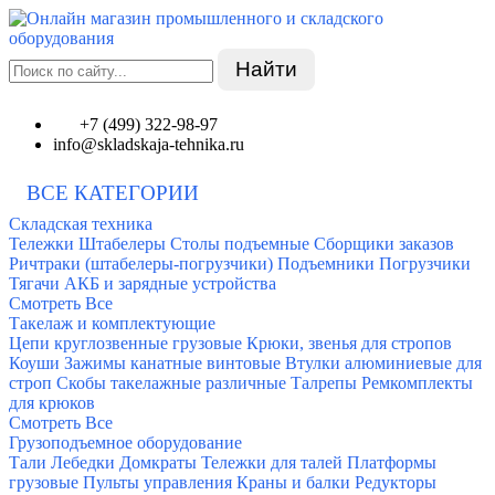
Найти
+7 (499) 322-98-97
info@skladskaja-tehnika.ru
ВСЕ КАТЕГОРИИ
Складская техника
Тележки
Штабелеры
Столы подъемные
Сборщики заказов
Ричтраки (штабелеры-погрузчики)
Подъемники
Погрузчики
Тягачи
АКБ и зарядные устройства
Смотреть Все
Такелаж и комплектующие
Цепи круглозвенные грузовые
Крюки, звенья для стропов
Коуши
Зажимы канатные винтовые
Втулки алюминиевые для
строп
Скобы такелажные различные
Талрепы
Ремкомплекты
для крюков
Смотреть Все
Грузоподъемное оборудование
Тали
Лебедки
Домкраты
Тележки для талей
Платформы
грузовые
Пульты управления
Краны и балки
Редукторы