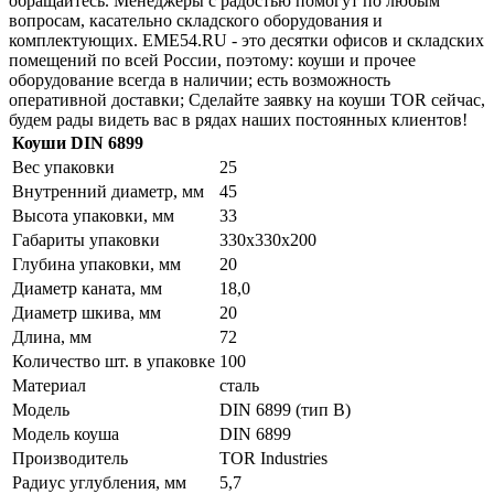
обращайтесь. Менеджеры с радостью помогут по любым
вопросам, касательно складского оборудования и
комплектующих. EME54.RU - это десятки офисов и складских
помещений по всей России, поэтому: коуши и прочее
оборудование всегда в наличии; есть возможность
оперативной доставки; Сделайте заявку на коуши TOR сейчас,
будем рады видеть вас в рядах наших постоянных клиентов!
Коуши DIN 6899
Вес упаковки
25
Внутренний диаметр, мм
45
Высота упаковки, мм
33
Габариты упаковки
330х330х200
Глубина упаковки, мм
20
Диаметр каната, мм
18,0
Диаметр шкива, мм
20
Длина, мм
72
Количество шт. в упаковке
100
Материал
сталь
Модель
DIN 6899 (тип B)
Модель коуша
DIN 6899
Производитель
TOR Industries
Радиус углубления, мм
5,7