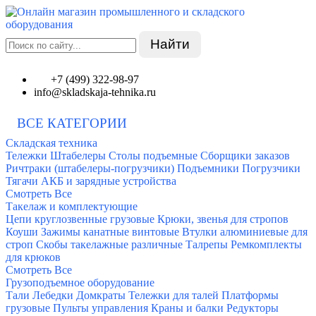
Найти
+7 (499) 322-98-97
info@skladskaja-tehnika.ru
ВСЕ КАТЕГОРИИ
Складская техника
Тележки
Штабелеры
Столы подъемные
Сборщики заказов
Ричтраки (штабелеры-погрузчики)
Подъемники
Погрузчики
Тягачи
АКБ и зарядные устройства
Смотреть Все
Такелаж и комплектующие
Цепи круглозвенные грузовые
Крюки, звенья для стропов
Коуши
Зажимы канатные винтовые
Втулки алюминиевые для
строп
Скобы такелажные различные
Талрепы
Ремкомплекты
для крюков
Смотреть Все
Грузоподъемное оборудование
Тали
Лебедки
Домкраты
Тележки для талей
Платформы
грузовые
Пульты управления
Краны и балки
Редукторы