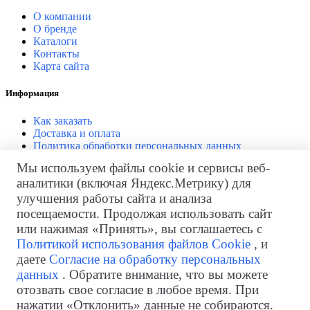
О компании
О бренде
Каталоги
Контакты
Карта сайта
Информация
Как заказать
Доставка и оплата
Политика обработки персональных данных
Согласие на обработку персональных данных
Мы используем файлы cookie и сервисы веб-
аналитики (включая Яндекс.Метрику) для
Личный кабинет
улучшения работы сайта и анализа
Личный кабинет
посещаемости. Продолжая использовать сайт
История заказов
или нажимая «Принять», вы соглашаетесь с
Закладки
Политикой использования файлов Cookie
, и
Рассылка
даете
Согласие на обработку персональных
Возврат товара
данных
. Обратите внимание, что вы можете
отозвать свое согласие в любое время. При
нажатии «Отклонить» данные не собираются.