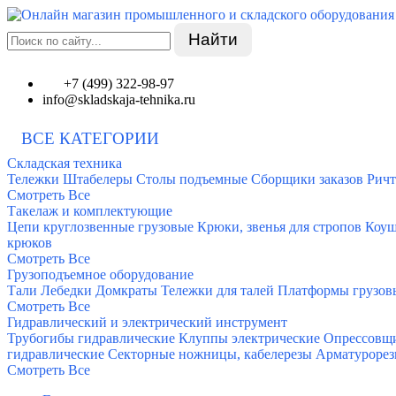
Найти
+7 (499) 322-98-97
info@skladskaja-tehnika.ru
ВСЕ КАТЕГОРИИ
Складская техника
Тележки
Штабелеры
Столы подъемные
Сборщики заказов
Ричт
Смотреть Все
Такелаж и комплектующие
Цепи круглозвенные грузовые
Крюки, звенья для стропов
Коу
крюков
Смотреть Все
Грузоподъемное оборудование
Тали
Лебедки
Домкраты
Тележки для талей
Платформы грузов
Смотреть Все
Гидравлический и электрический инструмент
Трубогибы гидравлические
Клуппы электрические
Опрессовщи
гидравлические
Секторные ножницы, кабелерезы
Арматурорез
Смотреть Все