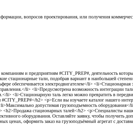
информации, вопросов проектирования, или получения коммерчес
 компаниям и предприятиям #CITY_PREP#, деятельность которы
кие стационарные тали, подобрав вариант в наибольшей степен
фере обеспечивается электродвигателем</li> <li>Стационарная э
авления.</li> <li>Предусмотрена возможность интеграции тали 
.</li> <li>Стационарную таль легко можно превратить в передв
ия #CITY_PREP#</h2> <p>Если вы изучаете каталог нашего инте
<li>Максимально допустимая грузоподъемность оборудования</li
/li> <h2>Продажа стационарных талей</h2> <p>Специалисты на
ективного оборудования. Оставляйте заявку, чтобы получить 
ых ценах, оформить заказ на грузоподъёмный агрегат с доставк