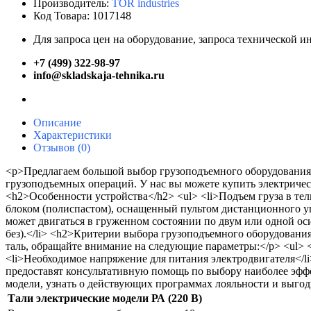
Производитель:
TOR industries
Код Товара: 1017148
Для запроса цен на оборудование, запроса технической 
+7 (499) 322-98-97
info@skladskaja-tehnika.ru
Описание
Характеристики
Отзывов (0)
<p>Предлагаем большой выбор грузоподъемного оборудования
грузоподъемных операций. У нас вы можете купить электричес
<h2>Особенности устройства</h2> <ul> <li>Подъем груза в тель
блоком (полиспастом), оснащенный пультом дистанционного упр
может двигаться в груженном состоянии по двум или одной оси
без).</li> <h2>Критерии выбора грузоподъемного оборудован
таль, обращайте внимание на следующие параметры:</p> <ul> 
<li>Необходимое напряжение для питания электродвигателя<
предоставят консультативную помощь по выбору наиболее эфф
модели, узнать о действующих программах лояльности и выгодн
Тали электрические модели РА (220 В)