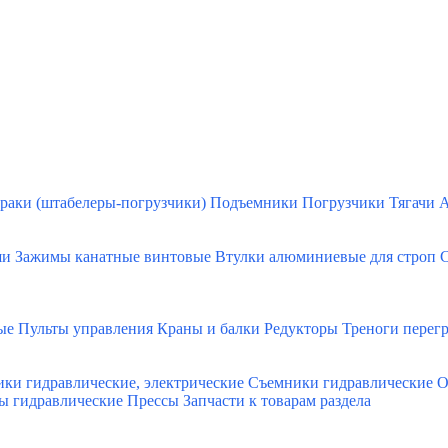
раки (штабелеры-погрузчики)
Подъемники
Погрузчики
Тягачи
А
ши
Зажимы канатные винтовые
Втулки алюминиевые для строп
С
ые
Пульты управления
Краны и балки
Редукторы
Треноги перег
ки гидравлические, электрические
Съемники гидравлические
О
ы гидравлические
Прессы
Запчасти к товарам раздела