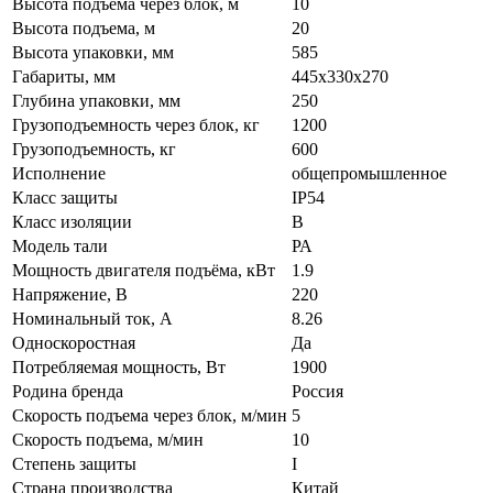
Высота подъема через блок, м
10
Высота подъема, м
20
Высота упаковки, мм
585
Габариты, мм
445х330х270
Глубина упаковки, мм
250
Грузоподъемность через блок, кг
1200
Грузоподъемность, кг
600
Исполнение
общепромышленное
Класс защиты
IP54
Класс изоляции
В
Модель тали
РА
Мощность двигателя подъёма, кВт
1.9
Напряжение, В
220
Номинальный ток, А
8.26
Односкоростная
Да
Потребляемая мощность, Вт
1900
Родина бренда
Россия
Скорость подъема через блок, м/мин
5
Скорость подъема, м/мин
10
Степень защиты
I
Страна производства
Китай