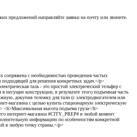
ких предложений направляйте заявки на почту или звоните.
х сопряжена с необходимостью проведения частых
и подходящий для решения конкретных задач.</p>
лектрическая таль - это простой электрический тельфер с
в несущие конструкции, в результате этого подъемная часть
ижную, докупив тележку для тали (с электродвигателем или
рнет-магазина с целью купить стационарную электрическую
> <li>Максимальная высота подъема груза</li>
шего интернет-магазина #CITY_PREP# в любой момент
дополнительную информацию по особенностям конкретной
ой в любую точку страны.</p>