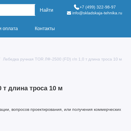
+7 (499) 322-98-97
Найти
info@skladskaja-tehnika.ru
и оплата
Контакты
Лебедка ручная TOR ЛФ-2500 (FD) г/п 1,0 т длина троса 10 м
0 т длина троса 10 м
ации, вопросов проектирования, или получения коммерческих