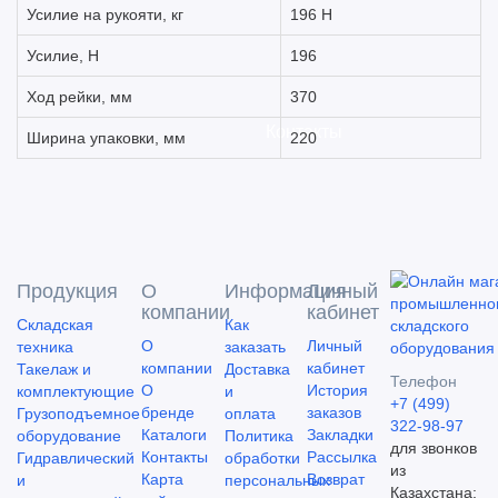
Усилие на рукояти, кг
196 Н
Усилие, Н
196
Ход рейки, мм
370
Контакты
Ширина упаковки, мм
220
Продукция
О
Информация
Личный
компании
кабинет
Складская
Как
О
Личный
техника
заказать
компании
кабинет
Такелаж и
Доставка
Телефон
О
История
комплектующие
и
+7 (499)
бренде
заказов
Грузоподъемное
оплата
322-98-97
Каталоги
Закладки
оборудование
Политика
для звонков
Контакты
Рассылка
Гидравлический
обработки
из
Карта
Возврат
и
персональных
Казахстана: