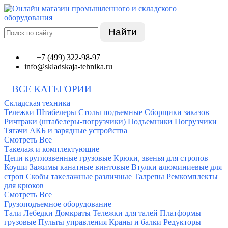
Найти
+7 (499) 322-98-97
info@skladskaja-tehnika.ru
ВСЕ КАТЕГОРИИ
Складская техника
Тележки
Штабелеры
Столы подъемные
Сборщики заказов
Ричтраки (штабелеры-погрузчики)
Подъемники
Погрузчики
Тягачи
АКБ и зарядные устройства
Смотреть Все
Такелаж и комплектующие
Цепи круглозвенные грузовые
Крюки, звенья для стропов
Коуши
Зажимы канатные винтовые
Втулки алюминиевые для
строп
Скобы такелажные различные
Талрепы
Ремкомплекты
для крюков
Смотреть Все
Грузоподъемное оборудование
Тали
Лебедки
Домкраты
Тележки для талей
Платформы
грузовые
Пульты управления
Краны и балки
Редукторы