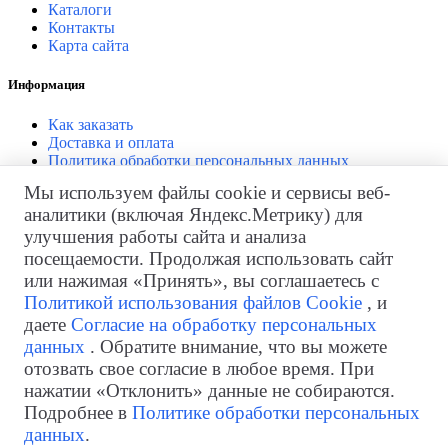
Каталоги
Контакты
Карта сайта
Информация
Как заказать
Доставка и оплата
Политика обработки персональных данных
Согласие на обработку персональных данных
Мы используем файлы cookie и сервисы веб-
аналитики (включая Яндекс.Метрику) для
Личный кабинет
улучшения работы сайта и анализа
Личный кабинет
посещаемости. Продолжая использовать сайт
История заказов
или нажимая «Принять», вы соглашаетесь с
Закладки
Политикой использования файлов Cookie
, и
Рассылка
даете
Согласие на обработку персональных
Возврат товара
данных
. Обратите внимание, что вы можете
отозвать свое согласие в любое время. При
нажатии «Отклонить» данные не собираются.
Телефон
+7 (499) 322-98-97
Подробнее в
Политике обработки персональных
для звонков из Казахстана:
+7 (717) 269-69-54
данных
.
Электронная почта
info@skladskaja-tehnika.ru