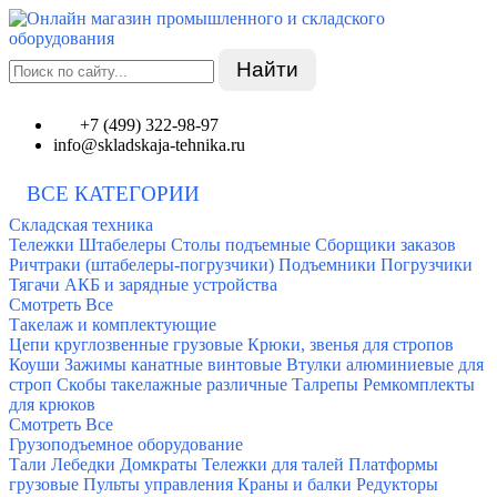
Найти
+7 (499) 322-98-97
info@skladskaja-tehnika.ru
ВСЕ КАТЕГОРИИ
Складская техника
Тележки
Штабелеры
Столы подъемные
Сборщики заказов
Ричтраки (штабелеры-погрузчики)
Подъемники
Погрузчики
Тягачи
АКБ и зарядные устройства
Смотреть Все
Такелаж и комплектующие
Цепи круглозвенные грузовые
Крюки, звенья для стропов
Коуши
Зажимы канатные винтовые
Втулки алюминиевые для
строп
Скобы такелажные различные
Талрепы
Ремкомплекты
для крюков
Смотреть Все
Грузоподъемное оборудование
Тали
Лебедки
Домкраты
Тележки для талей
Платформы
грузовые
Пульты управления
Краны и балки
Редукторы