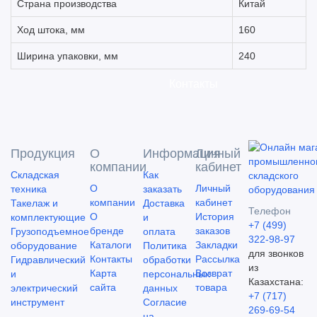
Страна производства
Китай
Ход штока, мм
160
Ширина упаковки, мм
240
Контакты
Продукция
О
Информация
Личный
компании
кабинет
Складская
Как
О
Личный
техника
заказать
компании
кабинет
Такелаж и
Доставка
Телефон
О
История
комплектующие
и
+7 (499)
бренде
заказов
Грузоподъемное
оплата
322-98-97
Каталоги
Закладки
оборудование
Политика
для звонков
Контакты
Рассылка
Гидравлический
обработки
из
Карта
Возврат
и
персональных
Казахстана:
сайта
товара
электрический
данных
+7 (717)
инструмент
Согласие
269-69-54
на