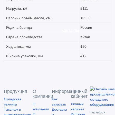
Нагрузка, кН
5111
Рабочий объем масла, см3
10959
Родина бренда
Россия
Контакты
Страна производства
Китай
Ход штока, мм
150
Ширина упаковки, мм
412
Продукция
О
Информация
Личный
компании
кабинет
Складская
Как
О
Личный
техника
заказать
компании
кабинет
Такелаж и
Доставка
Телефон
О
История
комплектующие
и